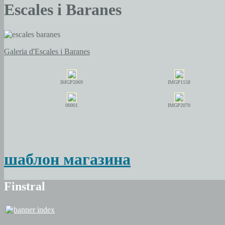
Escales i Baranes
Galeria d'Escales i Baranes
IMGP2069
IMGP1158
00001
IMGP2070
шаблон магазина
Finstral