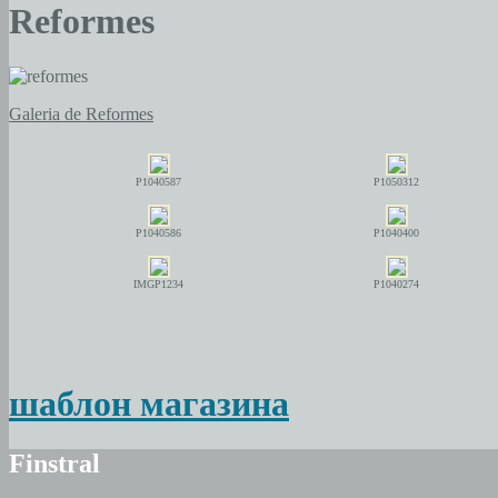
Reformes
Galeria de Reformes
P1040587
P1050312
P1040586
P1040400
IMGP1234
P1040274
шаблон магазина
Finstral