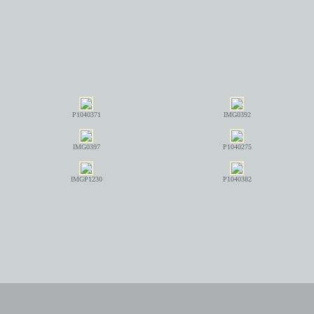
P1040371
IMG0392
IMG0397
P1040275
IMGP1230
P1040382