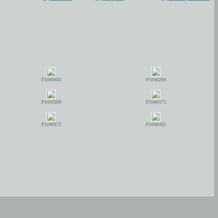
P1040463
P1040268
P1050309
P1040373
P1040372
P1040393